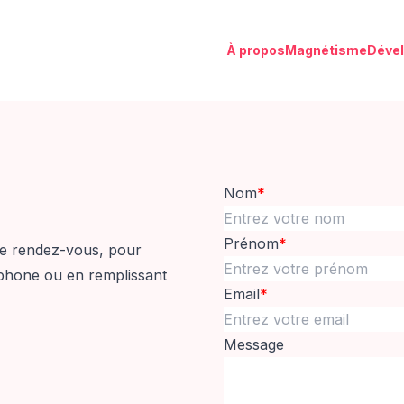
À propos
Magnétisme
Déve
Nom
*
Prénom
*
re rendez-vous, pour
éphone ou en remplissant
Email
*
Message