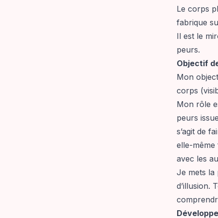
Le corps ph
fabrique sur
Il est le m
peurs.
Objectif 
Mon objecti
corps (visib
Mon rôle es
peurs issue
s’agit de f
elle-même f
avec les au
Je mets la
d’illusion. 
comprendre
Développe