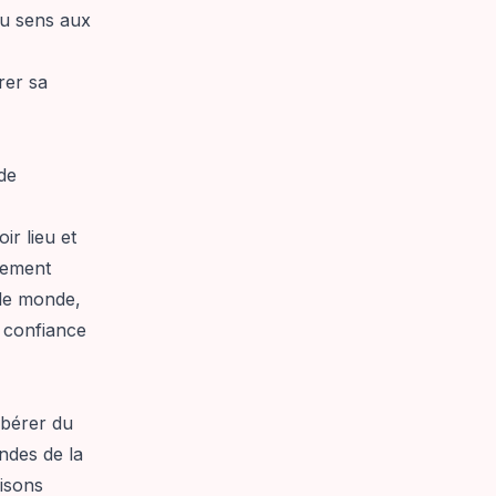
du sens aux
rer sa
de
r lieu et
agement
 le monde,
a confiance
libérer du
ndes de la
isons