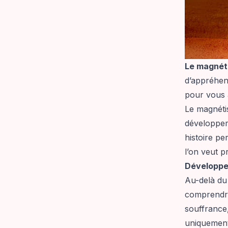
Le magnét
d’appréhend
pour vous a
Le magnéti
développem
histoire pe
l’on veut p
Développe
Au-delà du 
comprendre 
souffrance,
uniquement