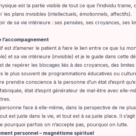
ysique est la partie visible de tout ce que l’individu trame, 
 les plans invisibles (intellectuels, émotionnels, affectifs).
iroir de sa vie intérieure : ses pensées, ses croyances, ses li
de l’accompagnement
f est d’amener le patient à faire le lien entre ce que lui mo
le) et sa vie intérieure (invisible) et je le guide dans cette 
t de repérer les blocages liés à des croyances, des limites 
s le plus souvent de programmations éducatives ou culturel
aire prendre conscience à la personne d’un état d’esprit qu’el
abriquée, état d’esprit générateur de mal-être avec elle-m
tres.
 personne face à elle-même, dans la perspective de ne plus
Tout est juste dans la vie, et tout est à sa juste place. Il s’agit
 pourquoi parfois on n’accepte pas, pourquoi on lutte.
ment personnel – magnétisme spirituel