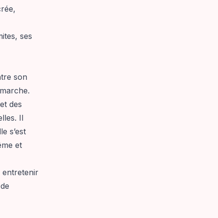
crée,
mites, ses
ntre son
démarche.
et des
les. Il
le s’est
ême et
 entretenir
 de