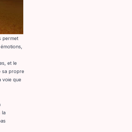
s permet
 émotions,
s, et le
 sa propre
a voie que
à
 la
pas