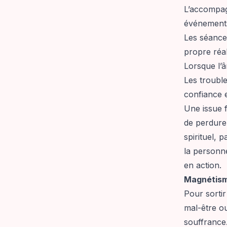
L’accompag
événements 
Les séance
propre réal
Lorsque l’â
Les troubl
confiance 
Une issue f
de perdurer
spirituel, 
la personne
en action.
Magnétism
Pour sortir
mal-être ou
souffrance