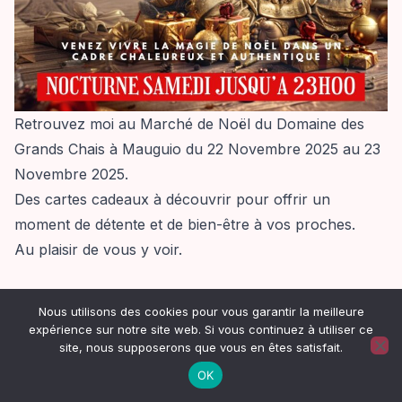
Retrouvez moi au Marché de Noël du Domaine des
Grands Chais à Mauguio du 22 Novembre 2025 au 23
Novembre 2025.
Des cartes cadeaux à découvrir pour offrir un
moment de détente et de bien-être à vos proches.
Au plaisir de vous y voir.
Nous utilisons des cookies pour vous garantir la meilleure
Mentions Légales
expérience sur notre site web. Si vous continuez à utiliser ce
CGV
site, nous supposerons que vous en êtes satisfait.
Facebook
OK